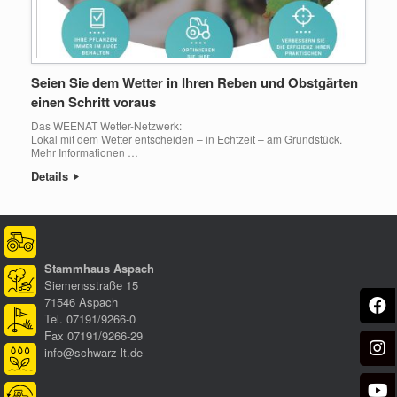
Seien Sie dem Wetter in Ihren Reben und Obstgärten
einen Schritt voraus
Das WEENAT Wetter-Netzwerk:
Lokal mit dem Wetter entscheiden – in Echtzeit – am Grundstück.
Mehr Informationen …
Details
Stammhaus Aspach
Siemensstraße 15
71546 Aspach
Tel. 07191/9266-0
Fax 07191/9266-29
info@schwarz-lt.de