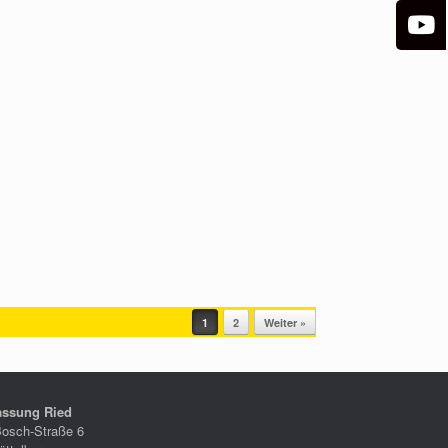
1
2
Weiter »
assung Ried
Bosch-Straße 6