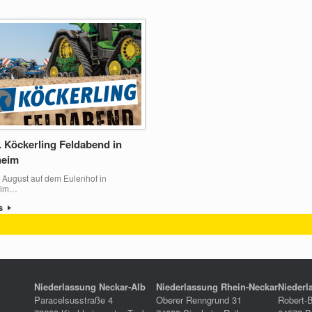
. Köckerling Feldabend in
heim
 August auf dem Eulenhof in
eim…
ls
Niederlassung Neckar-Alb
Niederlassung Rhein-Neckar
Niederl
Paracelsusstraße 4
Oberer Renngrund 31
Robert-