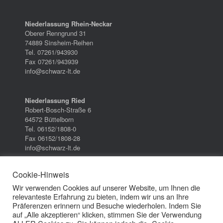
Niederlassung Rhein-Neckar
Oberer Renngrund 31
74889 Sinsheim-Reihen
Tel. 07261/943930
Fax 07261/943939
info@schwarz-lt.de
Niederlassung Ried
Robert-Bosch-Straße 6
64572 Büttelborn
Tel. 06152/1808-0
Fax 06152/1808-28
info@schwarz-lt.de
Cookie-Hinweis
Wir verwenden Cookies auf unserer Website, um Ihnen die
relevanteste Erfahrung zu bieten, indem wir uns an Ihre
Datenschutzerklärung
/
Impressum
/
AGB
Präferenzen erinnern und Besuche wiederholen. Indem Sie
auf „Alle akzeptieren“ klicken, stimmen Sie der Verwendung