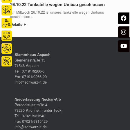
26.10.22 Tankstelle wegen Umbau geschlossen
Am Mittwoch 26.10.22 ist unsere Tankstelle wegen Umbaus
geschlossen ..
Details
Stammhaus Aspach
Siemensstraße 15
71546 Aspach
Tel. 07191/9266-0
Fax 07191/9266-29
info@schwarz-lt.de
Niederlassung Neckar-Alb
Paracelsusstraße 4
73230 Kirchheim unter Teck
Tel. 07021/931540
Fax 07021/9315429
info@schwarz-lt.de