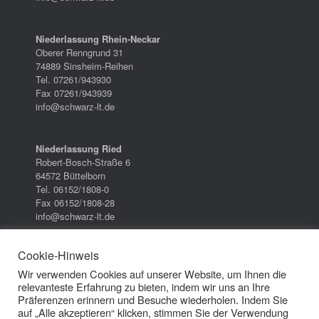
Niederlassung Rhein-Neckar
Oberer Renngrund 31
74889 Sinsheim-Reihen
Tel. 07261/943930
Fax 07261/943939
info@schwarz-lt.de
Niederlassung Ried
Robert-Bosch-Straße 6
64572 Büttelborn
Tel. 06152/1808-0
Fax 06152/1808-28
info@schwarz-lt.de
Cookie-Hinweis
Wir verwenden Cookies auf unserer Website, um Ihnen die
relevanteste Erfahrung zu bieten, indem wir uns an Ihre
Datenschutzerklärung
/
Impressum
/
AGB
Präferenzen erinnern und Besuche wiederholen. Indem Sie
auf „Alle akzeptieren“ klicken, stimmen Sie der Verwendung