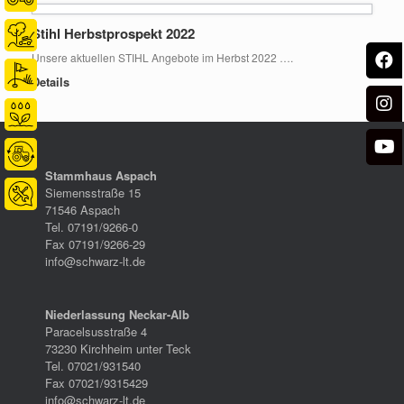
Stihl Herbstprospekt 2022
Unsere aktuellen STIHL Angebote im Herbst 2022 ….
Details
Stammhaus Aspach
Siemensstraße 15
71546 Aspach
Tel. 07191/9266-0
Fax 07191/9266-29
info@schwarz-lt.de
Niederlassung Neckar-Alb
Paracelsusstraße 4
73230 Kirchheim unter Teck
Tel. 07021/931540
Fax 07021/9315429
info@schwarz-lt.de