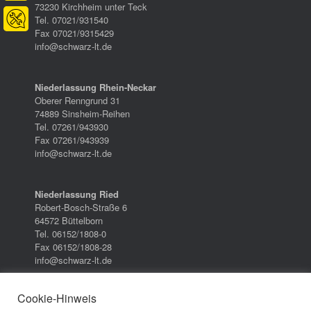
73230 Kirchheim unter Teck
Tel. 07021/931540
Fax 07021/9315429
info@schwarz-lt.de
Niederlassung Rhein-Neckar
Oberer Renngrund 31
74889 Sinsheim-Reihen
Tel. 07261/943930
Fax 07261/943939
info@schwarz-lt.de
Niederlassung Ried
Robert-Bosch-Straße 6
64572 Büttelborn
Tel. 06152/1808-0
Fax 06152/1808-28
info@schwarz-lt.de
Cookie-Hinweis