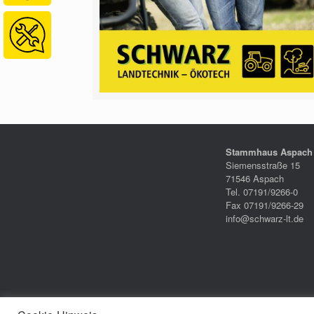
Stammhaus Aspach
Siemensstraße 15
71546 Aspach
Tel. 07191/9266-0
Fax 07191/9266-29
info@schwarz-lt.de