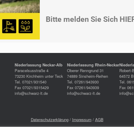
Bitte melden Sie Sich HIE
Niederlassung Neckar-Alb
Niederlassung Rhein-Neckar
Niederl
Paracelsusstraße 4
Oberer Renngrund 31
Robert-
73230 Kirchheim unter Teck
74889 Sinsheim-Reihen
64572 Bü
Tel. 07021/931540
Tel. 07261/943930
Tel. 061
Fax 07021/9315429
Fax 07261/943939
Fax 061
info@schwarz-lt.de
info@schwarz-lt.de
info@sc
Datenschutzerklärung
/
Impressum
/
AGB
Cookie Einstellungen