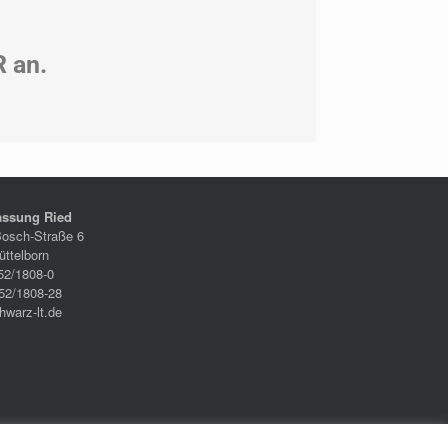
R an.
assung Ried
Bosch-Straße 6
ttelborn
52/1808-0
52/1808-28
hwarz-lt.de