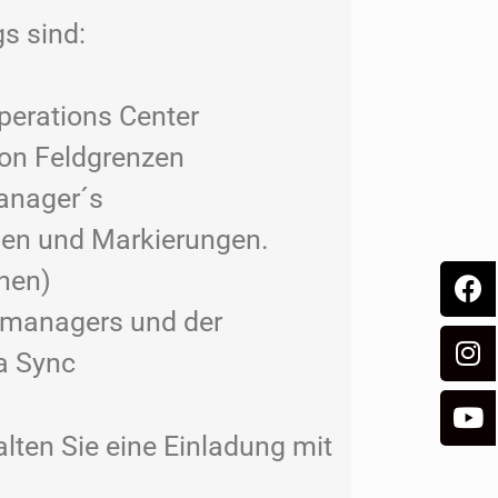
gs sind:
perations Center
von Feldgrenzen
anager´s
ien und Markierungen.
nen)
emanagers und der
a Sync
lten Sie eine Einladung mit