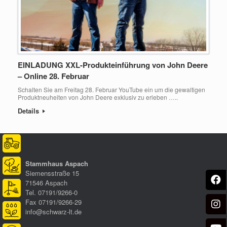
EINLADUNG XXL-Produkteinführung von John Deere
– Online 28. Februar
Schalten Sie am Freitag 28. Februar YouTube ein um die gewaltigen
Produktneuheiten von John Deere exklusiv zu erleben …..
Details
Stammhaus Aspach
Siemensstraße 15
71546 Aspach
Tel. 07191/9266-0
Fax 07191/9266-29
info@schwarz-lt.de