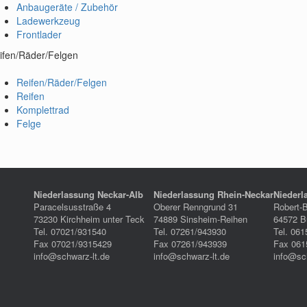
Anbaugeräte / Zubehör
Ladewerkzeug
Frontlader
ifen/Räder/Felgen
Reifen/Räder/Felgen
Reifen
Komplettrad
Felge
Niederlassung Neckar-Alb
Niederlassung Rhein-Neckar
Niederl
Paracelsusstraße 4
Oberer Renngrund 31
Robert-
73230 Kirchheim unter Teck
74889 Sinsheim-Reihen
64572 Bü
Tel. 07021/931540
Tel. 07261/943930
Tel. 061
Fax 07021/9315429
Fax 07261/943939
Fax 061
info@schwarz-lt.de
info@schwarz-lt.de
info@sc