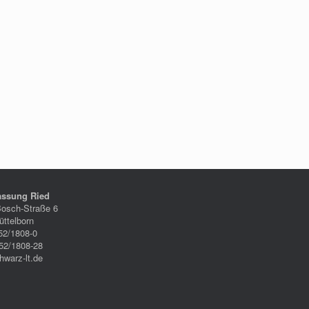
assung Ried
Bosch-Straße 6
ttelborn
52/1808-0
52/1808-28
hwarz-lt.de