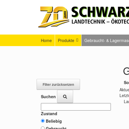
Home
Produkte
Gebraucht- & Lagermas
G
So
Aktue
Letzt
Suchen
La
Zustand
Beliebig
Gebraucht