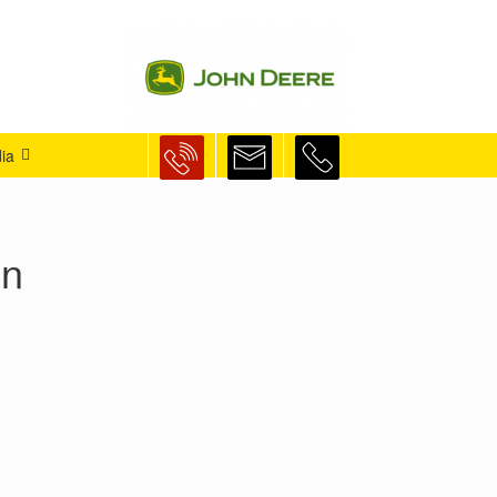
ia
en