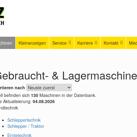
chinen
Kleinanzeigen
Service
Karriere
Kontakt
Med
ebraucht- & Lagermaschin
rtieren nach
ll befinden sich
130
Maschinen in der Datenbank.
e Aktualisierung:
04.08.2026
ndtechnik
Schleppertechnik
Schlepper / Traktor
Erntetechnik