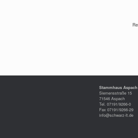
Re
Stammhaus Aspach
Siemensstraße 15
71546 Aspach
Tel. 07191/9266-0
Fax 07191/9266-29
info@schwarz-lt.de