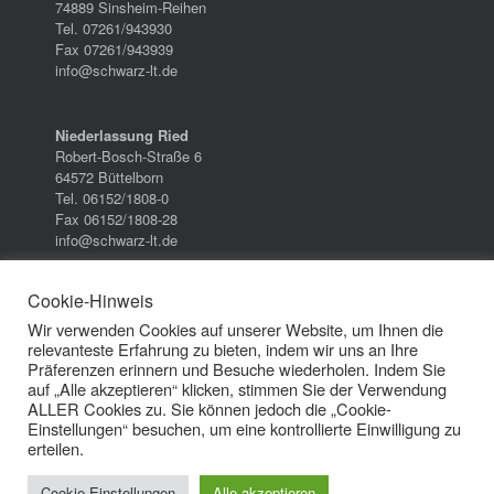
74889 Sinsheim-Reihen
Tel. 07261/943930
Fax 07261/943939
info@schwarz-lt.de
Niederlassung Ried
Robert-Bosch-Straße 6
64572 Büttelborn
Tel. 06152/1808-0
Fax 06152/1808-28
info@schwarz-lt.de
Cookie-Hinweis
Wir verwenden Cookies auf unserer Website, um Ihnen die
relevanteste Erfahrung zu bieten, indem wir uns an Ihre
Datenschutzerklärung
/
Impressum
/
AGB
Präferenzen erinnern und Besuche wiederholen. Indem Sie
auf „Alle akzeptieren“ klicken, stimmen Sie der Verwendung
ALLER Cookies zu. Sie können jedoch die „Cookie-
Cookie Einstellungen
Einstellungen“ besuchen, um eine kontrollierte Einwilligung zu
erteilen.
Cookie Einstellungen
Alle akzeptieren