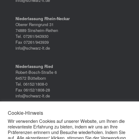
info@schwarz-lt.de
Niederlassung Rhein-Neckar
Oberer Renngrund 31
74889 Sinsheim-Reihen
Tel. 07261/943930
Fax 07261/943939
info@schwarz-lt.de
Niederlassung Ried
Robert-Bosch-Straße 6
64572 Büttelborn
Tel. 06152/1808-0
Fax 06152/1808-28
info@schwarz-lt.de
Cookie-Hinweis
Wir verwenden Cookies auf unserer Website, um Ihnen die
relevanteste Erfahrung zu bieten, indem wir uns an Ihre
Datenschutzerklärung
/
Impressum
/
AGB
Präferenzen erinnern und Besuche wiederholen. Indem Sie
auf „Alle akzeptieren“ klicken, stimmen Sie der Verwendung