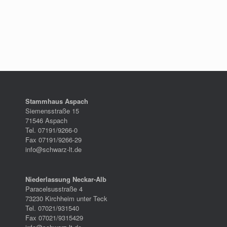
Stammhaus Aspach
Siemensstraße 15
71546 Aspach
Tel. 07191/9266-0
Fax 07191/9266-29
info@schwarz-lt.de
Niederlassung Neckar-Alb
Paracelsusstraße 4
73230 Kirchheim unter Teck
Tel. 07021/931540
Fax 07021/9315429