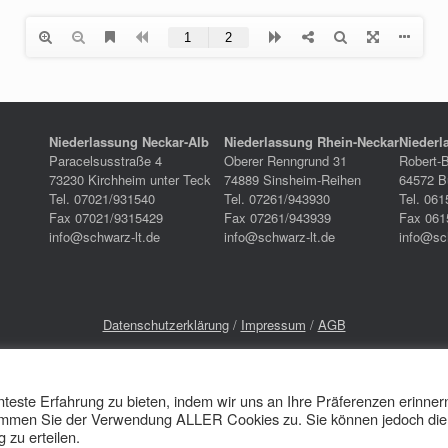
Niederlassung Neckar-Alb
Niederlassung Rhein-Neckar
Niederl
Paracelsusstraße 4
Oberer Renngrund 31
Robert-
73230 Kirchheim unter Teck
74889 Sinsheim-Reihen
64572 Bü
Tel. 07021/931540
Tel. 07261/943930
Tel. 061
Fax 07021/9315429
Fax 07261/943939
Fax 061
info@schwarz-lt.de
info@schwarz-lt.de
info@sc
Datenschutzerklärung
/
Impressum
/
AGB
Cookie Einstellungen
teste Erfahrung zu bieten, indem wir uns an Ihre Präferenzen erinner
 stimmen Sie der Verwendung ALLER Cookies zu. Sie können jedoch die
Ein Theme von
SiteOrigin
 zu erteilen.