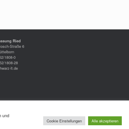
assung Ried
Bosch-Straße 6
ttelborn
52/1808-0
52/1808-28
hwarz-lt.de
n und
Cookie Einstellungen
Alle akzeptieren