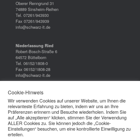
Oberer Renngrund 31
74889 Sinsheim-Reihen
Tel. 07261/943930
Fax 07261/943939
info@schwarz-lt.de
Niederlassung Ried
Robert-Bosch-Straße 6
64572 Büttelborn
Tel. 06152/1808-0
Fax 06152/1808-28
info@schwarz-lt.de
Cookie-Hinweis
Wir verwenden Cookies auf unserer Website, um Ihnen die
relevanteste Erfahrung zu bieten, indem wir uns an Ihre
Datenschutzerklärung
/
Impressum
/
AGB
Präferenzen erinnern und Besuche wiederholen. Indem Sie
auf „Alle akzeptieren“ klicken, stimmen Sie der Verwendung
ALLER Cookies zu. Sie können jedoch die „Cookie-
Cookie Einstellungen
Einstellungen“ besuchen, um eine kontrollierte Einwilligung zu
erteilen.