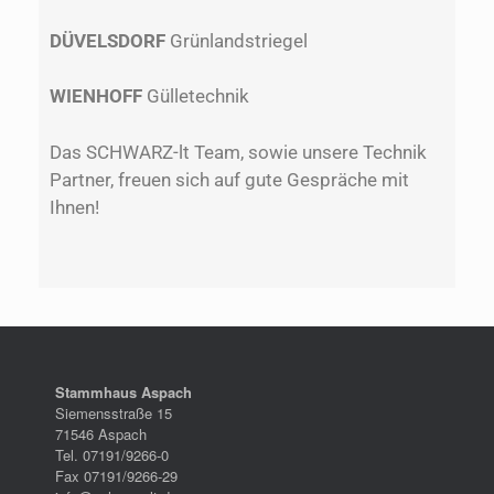
DÜVELSDORF
Grünlandstriegel
WIENHOFF
Gülletechnik
Das SCHWARZ-lt Team, sowie unsere Technik
Partner, freuen sich auf gute Gespräche mit
Ihnen!
Stammhaus Aspach
Siemensstraße 15
71546 Aspach
Tel. 07191/9266-0
Fax 07191/9266-29